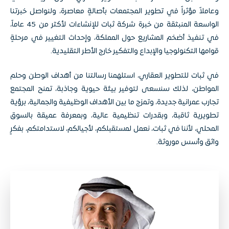
وعاملاً مؤثراً في تطوير المجتمعات بأصالةٍ معاصرة، ولنواصل خبرتنا
الواسعة المنبثقة من خبرة شركة ثبات للإنشاءات لأكثر من 45 عاماً،
في تنفيذ أضخم المشاريع حول المملكة، وإحداث التغيير في مرحلةٍ
قوامها التكنولوجيا والإبداع والتفكير خارج الأطر التقليدية.
في ثبات للتطوير العقاري، استلهمنا رسالتنا من أهداف الوطن وحلم
المواطن، لذلك سنسعى لتوفير بيئة حيوية وجاذبة، تمنح المجتمع
تجارب عمرانية جديدة، وتمزج ما بين الأهداف الوظيفية والجمالية، برؤية
تطويرية ثاقبة، وبقدرات تنظيمية عالية، وبمعرفة عميقة بالسوق
المحلي، لأننا في ثبات، نعمل لمستقبلكم، لأجيالكم، لاستدامتكم، بفكرٍ
واثق وأسس موروثة.