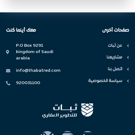
صفحات أخرى
معك أينما كنت
عن ثبات
P.O Box 9291
kingdom of Saudi
مشاريعنا
arabia
اتصل بنا
info@thabatred.com
سياسة الخصوصية
920031100
X
I
L